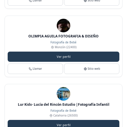
Llamar
Sitio web
OLIMPIA AGUILA FOTOGRAFIA & DISEÑO
Fotografía de Bebé
Monzón
(22400)
Ver perfil
Llamar
Sitio web
Lur Kids- Lucía del Rincón Estudio |Fotografía Infantil
Fotografía de Bebé
Calahorra
(26500)
Ver perfil