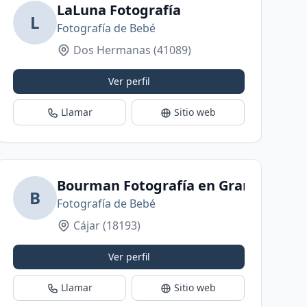
udio especializado en maternidad, recién nac
LaLuna Fotografía
L
Fotografía de Bebé
Dos Hermanas
(41089)
Ver perfil
Llamar
Sitio web
va
Bourman Fotografía en Granada
B
Fotografía de Bebé
Cájar
(18193)
Ver perfil
Llamar
Sitio web