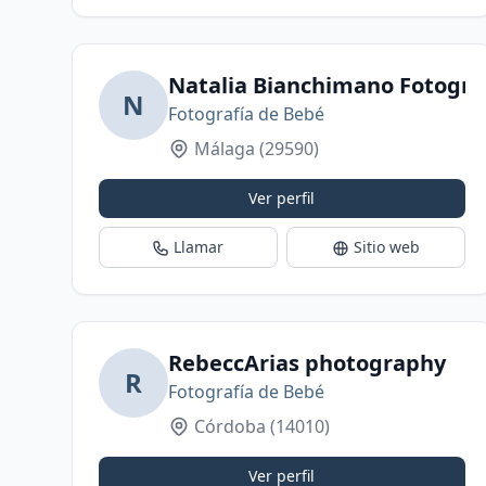
Natalia Bianchimano Fotogra
N
Fotografía de Bebé
Málaga
(29590)
Ver perfil
Llamar
Sitio web
RebeccArias photography
R
Fotografía de Bebé
Córdoba
(14010)
Ver perfil