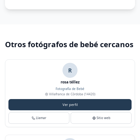
Otros fotógrafos de bebé cercanos
R
rosa téllez
Fotografía de Bebé
Villafranca de Córdoba
(14420)
Ver perfil
Llamar
Sitio web