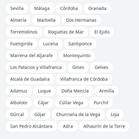
Sevilla
Málaga
Córdoba
Granada
Almería
Marbella
Dos Hermanas
Torremolinos
Roquetas de Mar
El Ejido
Fuengirola
Lucena
Santiponce
Mairena del Aljarafe
Montequinto
Los Palacios y Villafranca
Gines
Gelves
Alcalá de Guadaíra
Villafranca de Córdoba
Adamuz
Luque
Doña Mencía
Armilla
Albolote
Cájar
Cúllar Vega
Purchil
Dúrcal
Gójar
Churriana de la Vega
Loja
San Pedro Alcántara
Adra
Alhaurín de la Torre