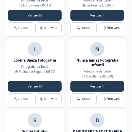
Fotografía de Bebé
Fotografía de Bebé
Los Dolores
(30011)
Cartagena
(30394)
Ver perfil
Ver perfil
Llamar
Sitio web
Llamar
Sitio web
L
N
Lorena Baeza Fotografía
Nunca Jamás Fotografía
Infantil
Fotografía de Bebé
Fotografía de Bebé
Molina de Segura
(30500)
Crevillente
(03330)
Ver perfil
Ver perfil
Llamar
Sitio web
Llamar
Sitio web
S
D
Sonrie Estudio
DAVIDMARTÍNFOTOGRAFÍA