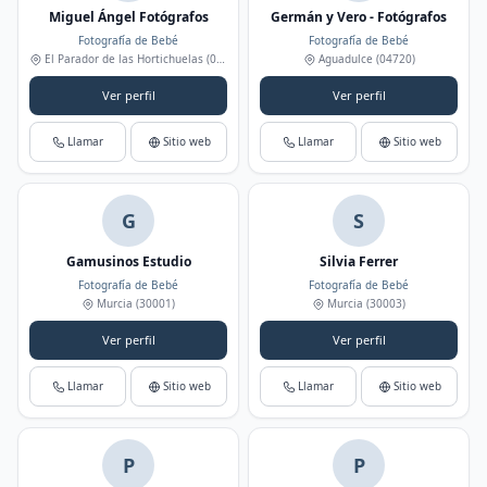
Miguel Ángel Fotógrafos
Germán y Vero - Fotógrafos
Fotografía de Bebé
Fotografía de Bebé
El Parador de las Hortichuelas
(04720)
Aguadulce
(04720)
Ver perfil
Ver perfil
Llamar
Sitio web
Llamar
Sitio web
G
S
Gamusinos Estudio
Silvia Ferrer
Fotografía de Bebé
Fotografía de Bebé
Murcia
(30001)
Murcia
(30003)
Ver perfil
Ver perfil
Llamar
Sitio web
Llamar
Sitio web
P
P