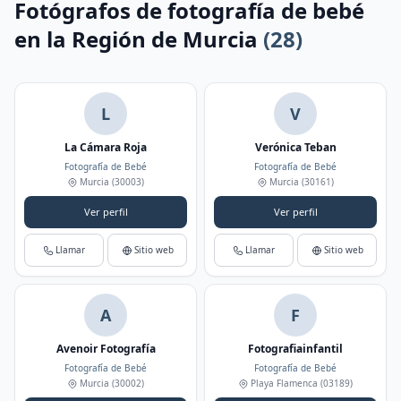
Fotógrafos de fotografía de bebé
en la Región de Murcia
(28)
L
V
La Cámara Roja
Verónica Teban
Fotografía de Bebé
Fotografía de Bebé
Murcia
(30003)
Murcia
(30161)
Ver perfil
Ver perfil
Llamar
Sitio web
Llamar
Sitio web
A
F
Avenoir Fotografía
Fotografiainfantil
Fotografía de Bebé
Fotografía de Bebé
Murcia
(30002)
Playa Flamenca
(03189)