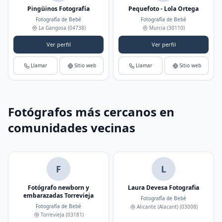
Pingüinos Fotografía
Pequefoto - Lola Ortega
Fotografía de Bebé
Fotografía de Bebé
La Gangosa
(04738)
Murcia
(30110)
Ver perfil
Ver perfil
Llamar
Sitio web
Llamar
Sitio web
Fotógrafos más cercanos en
comunidades vecinas
F
L
Fotógrafo newborn y
Laura Devesa Fotografia
embarazadas Torrevieja
Fotografía de Bebé
Fotografía de Bebé
Alicante (Alacant)
(03008)
Torrevieja
(03181)