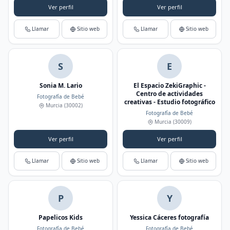
Ver perfil
Ver perfil
Llamar
Sitio web
Llamar
Sitio web
S
E
Sonia M. Lario
El Espacio ZekiGraphic -
Centro de actividades
Fotografía de Bebé
creativas - Estudio fotográfico
Murcia
(30002)
Fotografía de Bebé
Murcia
(30009)
Ver perfil
Ver perfil
Llamar
Sitio web
Llamar
Sitio web
P
Y
Papelicos Kids
Yessica Cáceres fotografía
Fotografía de Bebé
Fotografía de Bebé