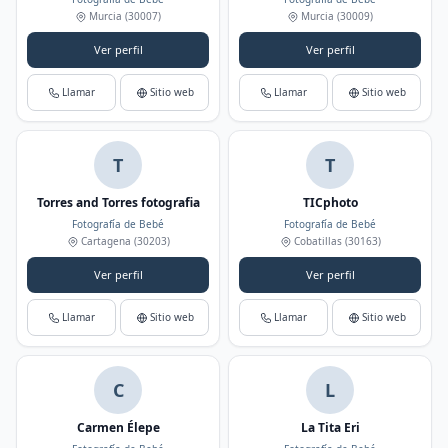
Murcia
(30007)
Murcia
(30009)
Ver perfil
Ver perfil
Llamar
Sitio web
Llamar
Sitio web
T
T
Torres and Torres fotografia
TICphoto
Fotografía de Bebé
Fotografía de Bebé
Cartagena
(30203)
Cobatillas
(30163)
Ver perfil
Ver perfil
Llamar
Sitio web
Llamar
Sitio web
C
L
Carmen Élepe
La Tita Eri