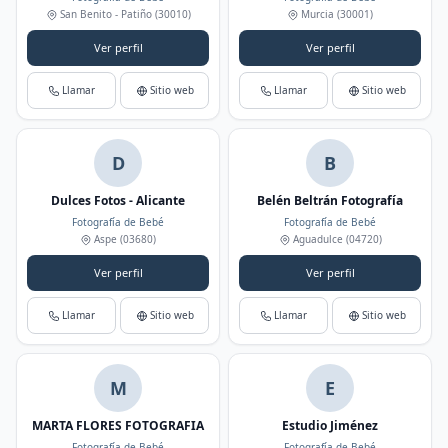
San Benito - Patiño
(30010)
Murcia
(30001)
Ver perfil
Ver perfil
Llamar
Sitio web
Llamar
Sitio web
D
B
Dulces Fotos - Alicante
Belén Beltrán Fotografía
Fotografía de Bebé
Fotografía de Bebé
Aspe
(03680)
Aguadulce
(04720)
Ver perfil
Ver perfil
Llamar
Sitio web
Llamar
Sitio web
M
E
MARTA FLORES FOTOGRAFIA
Estudio Jiménez
Fotografía de Bebé
Fotografía de Bebé