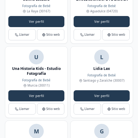
Fotografía de Bebé
Fotografía de Bebé
La Raya
(30167)
Aguadulce
(04720)
Ver perfil
Ver perfil
Llamar
Sitio web
Llamar
Sitio web
U
L
Una Historia Kids - Estudio
Lidia Lax
Fotografía
Fotografía de Bebé
Fotografía de Bebé
Santiago y Zaraíche
(30007)
Murcia
(30011)
Ver perfil
Ver perfil
Llamar
Sitio web
Llamar
Sitio web
M
G