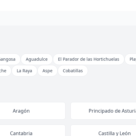
Gangosa
Aguadulce
El Parador de las Hortichuelas
Pl
che
La Raya
Aspe
Cobatillas
Aragón
Principado de Asturi
Cantabria
Castilla y León