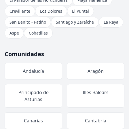
El Parador de las Hortichuelas
Playa Flamenca
Crevillente
Los Dolores
El Puntal
San Benito - Patiño
Santiago y Zaraíche
La Raya
Aspe
Cobatillas
Comunidades
Andalucía
Aragón
Principado de
Illes Balears
Asturias
Canarias
Cantabria