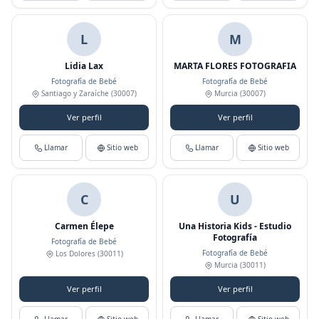
L
M
Lidia Lax
MARTA FLORES FOTOGRAFIA
Fotografía de Bebé
Fotografía de Bebé
Santiago y Zaraíche
(30007)
Murcia
(30007)
Ver perfil
Ver perfil
Llamar
Sitio web
Llamar
Sitio web
C
U
Carmen Élepe
Una Historia Kids - Estudio
Fotografía
Fotografía de Bebé
Fotografía de Bebé
Los Dolores
(30011)
Murcia
(30011)
Ver perfil
Ver perfil