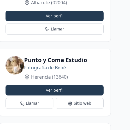
Albacete
(02004)
Ver perfil
Llamar
otomatón | Fotógrafos de bodas, familia y peq
Punto y Coma Estudio
Fotografía de Bebé
Herencia
(13640)
Ver perfil
Llamar
Sitio web