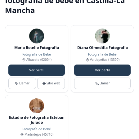
fotografía de bebé en Castilla-La
Mancha
María Botello Fotografía
Diana Olmedilla Fotografía
Fotografía de Bebé
Fotografía de Bebé
Albacete
(02004)
Valdepeñas
(13300)
Ver perfil
Ver perfil
Llamar
Sitio web
Llamar
Estudio de Fotografía Esteban
Jurado
Fotografía de Bebé
Madridejos
(45710)