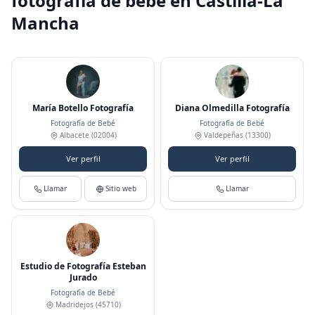
fotografía de bebé en Castilla-La
Mancha
María Botello Fotografía
Diana Olmedilla Fotografía
Fotografía de Bebé
Fotografía de Bebé
Albacete
(02004)
Valdepeñas
(13300)
Ver perfil
Ver perfil
Llamar
Sitio web
Llamar
Estudio de Fotografía Esteban
Jurado
Fotografía de Bebé
Madridejos
(45710)