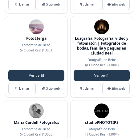
Llamar
Sitio web
Llamar
Sitio web
Foto Iferga
Luzgrafía. Fotografía, vídeo y
fotomatón | Fotógrafos de
Fotografía de Bebé
bodas, familia y peques en
Ciudad Real
(13001)
Ciudad Real
Fotografía de Bebé
Ciudad Real
(13001)
Ver perfil
Ver perfil
Llamar
Sitio web
Llamar
Sitio web
Maria Cardell Fotógrafos
studioPHOTOTIPS
Fotografía de Bebé
Fotografía de Bebé
Ciudad Real
(13003)
Ciudad Real
(13004)