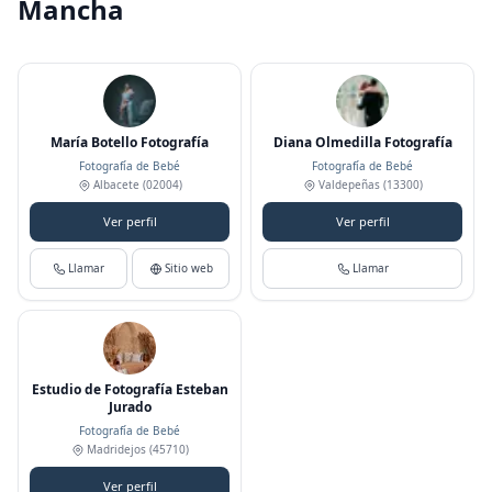
Mancha
María Botello Fotografía
Diana Olmedilla Fotografía
Fotografía de Bebé
Fotografía de Bebé
Albacete
(02004)
Valdepeñas
(13300)
Ver perfil
Ver perfil
Llamar
Sitio web
Llamar
Estudio de Fotografía Esteban
Jurado
Fotografía de Bebé
Madridejos
(45710)
Ver perfil