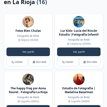
en La Rioja
(16)
Fotos Bien Chulas
Lur Kids- Lucía del Rincón
Estudio |Fotografía Infantil
Fotografía de Bebé
Fotografía de Bebé
Nájera
(26300)
Calahorra
(26500)
Ver perfil
Ver perfil
Llamar
Sitio web
Llamar
Sitio web
The happy frog por Anna
Estudio de Fotografía |
Rouret - Fotografía La Rioja
Madalina Basarman
Fotografía de Bebé
Fotografía de Bebé
Logroño
(26002)
Logroño
(26006)