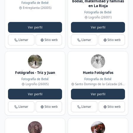
bodas, maternidad y familias
Fotografía de Bebé
en La Rioja
Entreplanta
(26005)
Fotografía de Bebé
Logroño
(26001)
Ver perfil
Ver perfil
Llamar
Sitio web
Llamar
Sitio web
Fotógrafos - Triz y Juan
Hueto Fotógrafos
Fotografía de Bebé
Fotografía de Bebé
Logroño
(26005)
Santo Domingo de la Calzada
(26250)
Ver perfil
Ver perfil
Llamar
Sitio web
Llamar
Sitio web