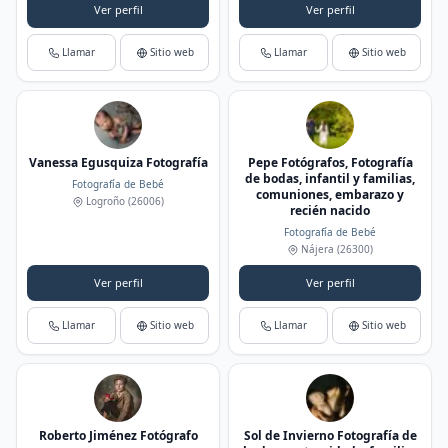
Ver perfil
Ver perfil
Llamar
Sitio web
Llamar
Sitio web
Vanessa Egusquiza Fotografía
Pepe Fotógrafos, Fotografía
de bodas, infantil y familias,
Fotografía de Bebé
comuniones, embarazo y
Logroño
(26006)
recién nacido
Fotografía de Bebé
Nájera
(26300)
Ver perfil
Ver perfil
Llamar
Sitio web
Llamar
Sitio web
Roberto Jiménez Fotógrafo
Sol de Invierno Fotografía de