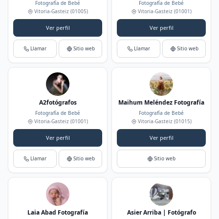
Fotografía de Bebé
Fotografía de Bebé
Vitoria-Gasteiz
(01005)
Vitoria-Gasteiz
(01001)
Ver perfil
Ver perfil
Llamar
Sitio web
Llamar
Sitio web
A2fotógrafos
Maihum Meléndez Fotografía
Fotografía de Bebé
Fotografía de Bebé
Vitoria-Gasteiz
(01001)
Vitoria-Gasteiz
(01015)
Ver perfil
Ver perfil
Llamar
Sitio web
Sitio web
Laia Abad Fotografía
Asier Arriba | Fotógrafo