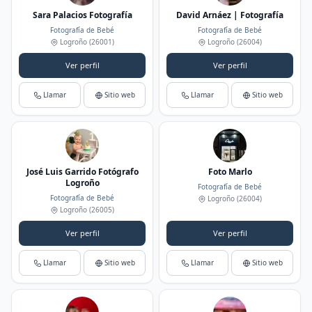
Sara Palacios Fotografía
David Arnáez | Fotografía
Fotografía de Bebé
Fotografía de Bebé
Logroño
(26001)
Logroño
(26004)
Ver perfil
Ver perfil
Llamar
Sitio web
Llamar
Sitio web
José Luis Garrido Fotógrafo
Foto Marlo
Logroño
Fotografía de Bebé
Fotografía de Bebé
Logroño
(26004)
Logroño
(26005)
Ver perfil
Ver perfil
Llamar
Sitio web
Llamar
Sitio web