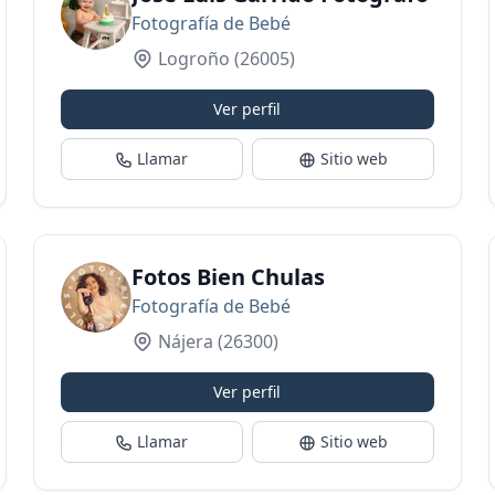
Fotografía de Bebé
Logroño
(26005)
Ver perfil
Llamar
Sitio web
e bodas, infantil y familias, comuniones, em
Fotos Bien Chulas
Fotografía de Bebé
Nájera
(26300)
Ver perfil
Llamar
Sitio web