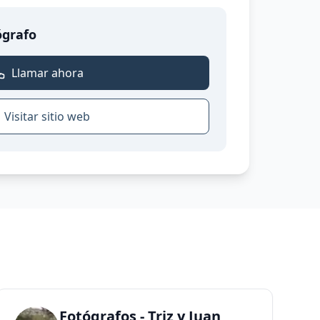
ógrafo
Llamar ahora
Visitar sitio web
oño
Fotógrafos - Triz y Juan