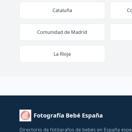
Cataluña
C
Comunidad de Madrid
La Rioja
Fotografía Bebé España
Directorio de fotógrafos de bebés en España espe