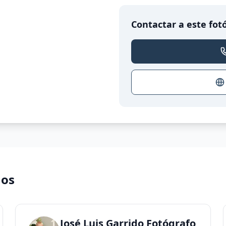
Contactar a este fot
nos
José Luis Garrido Fotógrafo Logr