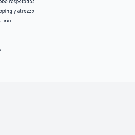
bebé respetados
pping y atrezzo
ución
fo