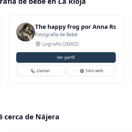
rafía de bebé en La Rioja
udio |Fotografía Infantil
The happy frog por Anna Rouret -
Fotografía de Bebé
Logroño
(26002)
Ver perfil
Llamar
Sitio web
é cerca de Nájera