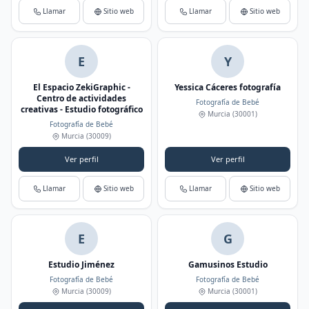
Llamar
Sitio web
Llamar
Sitio web
E
Y
El Espacio ZekiGraphic -
Yessica Cáceres fotografía
Centro de actividades
Fotografía de Bebé
creativas - Estudio fotográfico
Murcia
(30001)
Fotografía de Bebé
Murcia
(30009)
Ver perfil
Ver perfil
Llamar
Sitio web
Llamar
Sitio web
E
G
Estudio Jiménez
Gamusinos Estudio
Fotografía de Bebé
Fotografía de Bebé
Murcia
(30009)
Murcia
(30001)