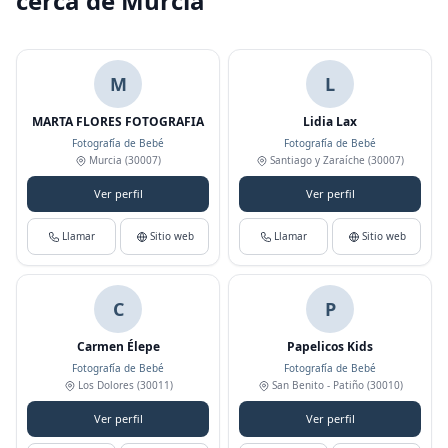
cerca de Murcia
M
L
MARTA FLORES FOTOGRAFIA
Lidia Lax
Fotografía de Bebé
Fotografía de Bebé
Murcia
(30007)
Santiago y Zaraíche
(30007)
Ver perfil
Ver perfil
Llamar
Sitio web
Llamar
Sitio web
C
P
Carmen Élepe
Papelicos Kids
Fotografía de Bebé
Fotografía de Bebé
Los Dolores
(30011)
San Benito - Patiño
(30010)
Ver perfil
Ver perfil