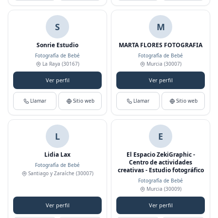
S
M
Sonrie Estudio
MARTA FLORES FOTOGRAFIA
Fotografía de Bebé
Fotografía de Bebé
La Raya
(30167)
Murcia
(30007)
Ver perfil
Ver perfil
Llamar
Sitio web
Llamar
Sitio web
L
E
Lidia Lax
El Espacio ZekiGraphic -
Centro de actividades
Fotografía de Bebé
creativas - Estudio fotográfico
Santiago y Zaraíche
(30007)
Fotografía de Bebé
Murcia
(30009)
Ver perfil
Ver perfil