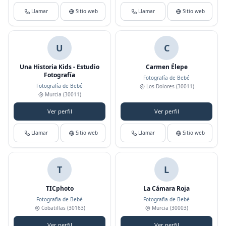
Llamar
Sitio web
Llamar
Sitio web
U
C
Una Historia Kids - Estudio
Carmen Élepe
Fotografía
Fotografía de Bebé
Fotografía de Bebé
Los Dolores
(30011)
Murcia
(30011)
Ver perfil
Ver perfil
Llamar
Sitio web
Llamar
Sitio web
T
L
TICphoto
La Cámara Roja
Fotografía de Bebé
Fotografía de Bebé
Cobatillas
(30163)
Murcia
(30003)
Ver perfil
Ver perfil