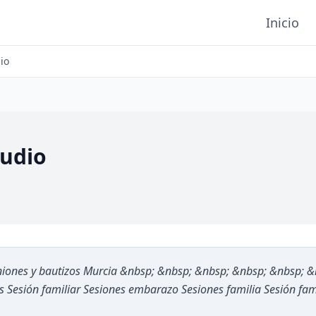
Inicio
io
udio
niones y bautizos Murcia &nbsp; &nbsp; &nbsp; &nbsp; &nbsp; &
es Sesión familiar Sesiones embarazo Sesiones familia Sesión fam