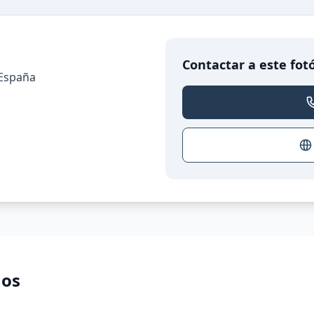
Contactar a este fot
 España
nos