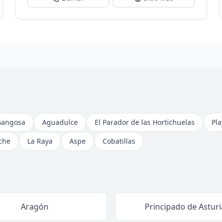
Gangosa
Aguadulce
El Parador de las Hortichuelas
Pl
che
La Raya
Aspe
Cobatillas
Aragón
Principado de Asturi