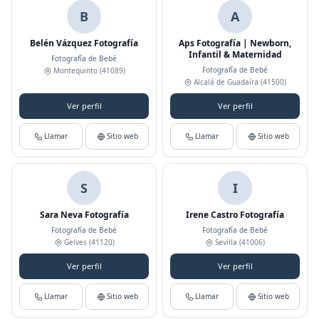
B
A
Belén Vázquez Fotografía
Aps Fotografía | Newborn,
Infantil & Maternidad
Fotografía de Bebé
Fotografía de Bebé
Montequinto
(41089)
Alcalá de Guadaíra
(41500)
Ver perfil
Ver perfil
Llamar
Sitio web
Llamar
Sitio web
S
I
Sara Neva Fotografía
Irene Castro Fotografía
Fotografía de Bebé
Fotografía de Bebé
Gelves
(41120)
Sevilla
(41006)
Ver perfil
Ver perfil
Llamar
Sitio web
Llamar
Sitio web