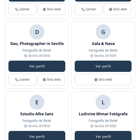
Llamar
Sitio web
Llamar
Sitio web
D
G
Dau, Photographer in Seville
Gala & Nava
Fotografía de Bebé
Fotografía de Bebé
Sevilla
(41004)
Sevilla
(41004)
Ver perfil
Ver perfil
Llamar
Sitio web
Sitio web
E
L
Estudio Alba Sanz
Ludivine Mimar Fotógrafa
Fotografía de Bebé
Fotografía de Bebé
Sevilla
(41003)
Sevilla
(41008)
Ver perfil
Ver perfil