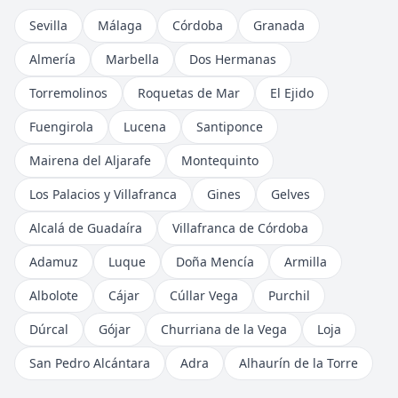
Sevilla
Málaga
Córdoba
Granada
Almería
Marbella
Dos Hermanas
Torremolinos
Roquetas de Mar
El Ejido
Fuengirola
Lucena
Santiponce
Mairena del Aljarafe
Montequinto
Los Palacios y Villafranca
Gines
Gelves
Alcalá de Guadaíra
Villafranca de Córdoba
Adamuz
Luque
Doña Mencía
Armilla
Albolote
Cájar
Cúllar Vega
Purchil
Dúrcal
Gójar
Churriana de la Vega
Loja
San Pedro Alcántara
Adra
Alhaurín de la Torre