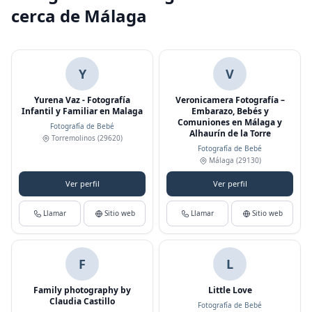
cerca de Málaga
Y
V
Yurena Vaz - Fotografía
Veronicamera Fotografía –
Infantil y Familiar en Malaga
Embarazo, Bebés y
Comuniones en Málaga y
Fotografía de Bebé
Alhaurín de la Torre
Torremolinos
(29620)
Fotografía de Bebé
Málaga
(29130)
Ver perfil
Ver perfil
Llamar
Sitio web
Llamar
Sitio web
F
L
Family photography by
Little Love
Claudia Castillo
Fotografía de Bebé