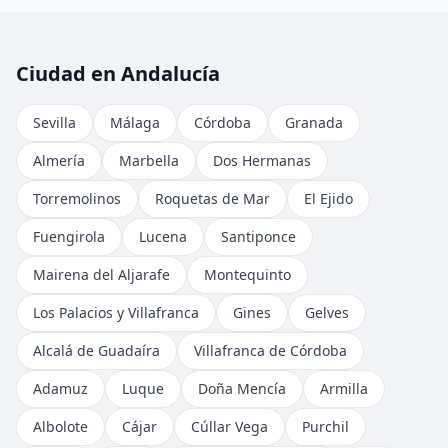
Ciudad en Andalucía
Sevilla
Málaga
Córdoba
Granada
Almería
Marbella
Dos Hermanas
Torremolinos
Roquetas de Mar
El Ejido
Fuengirola
Lucena
Santiponce
Mairena del Aljarafe
Montequinto
Los Palacios y Villafranca
Gines
Gelves
Alcalá de Guadaíra
Villafranca de Córdoba
Adamuz
Luque
Doña Mencía
Armilla
Albolote
Cájar
Cúllar Vega
Purchil