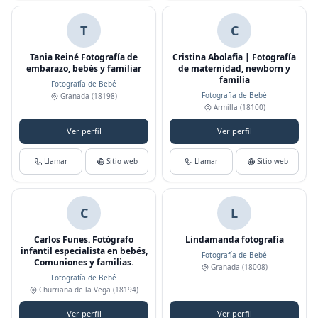
T
C
Tania Reiné Fotografía de
Cristina Abolafia | Fotografía
embarazo, bebés y familiar
de maternidad, newborn y
familia
Fotografía de Bebé
Fotografía de Bebé
Granada
(18198)
Armilla
(18100)
Ver perfil
Ver perfil
Llamar
Sitio web
Llamar
Sitio web
C
L
Carlos Funes. Fotógrafo
Lindamanda fotografía
infantil especialista en bebés,
Fotografía de Bebé
Comuniones y familias.
Granada
(18008)
Fotografía de Bebé
Churriana de la Vega
(18194)
Ver perfil
Ver perfil