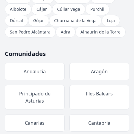
Albolote
Cájar
Cúllar Vega
Purchil
Dúrcal
Gójar
Churriana de la Vega
Loja
San Pedro Alcántara
Adra
Alhaurín de la Torre
Comunidades
Andalucía
Aragón
Principado de
Illes Balears
Asturias
Canarias
Cantabria