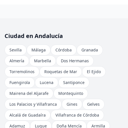
Ciudad en Andalucía
Sevilla
Málaga
Córdoba
Granada
Almería
Marbella
Dos Hermanas
Torremolinos
Roquetas de Mar
El Ejido
Fuengirola
Lucena
Santiponce
Mairena del Aljarafe
Montequinto
Los Palacios y Villafranca
Gines
Gelves
Alcalá de Guadaíra
Villafranca de Córdoba
Adamuz
Luque
Doña Mencía
Armilla