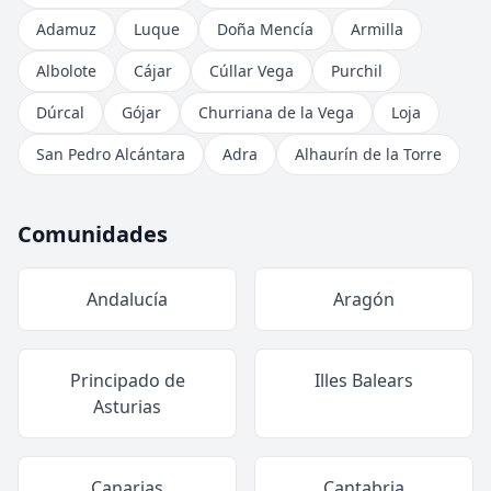
Adamuz
Luque
Doña Mencía
Armilla
Albolote
Cájar
Cúllar Vega
Purchil
Dúrcal
Gójar
Churriana de la Vega
Loja
San Pedro Alcántara
Adra
Alhaurín de la Torre
Comunidades
Andalucía
Aragón
Principado de
Illes Balears
Asturias
Canarias
Cantabria