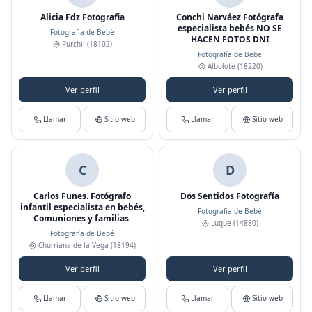
Alicia Fdz Fotografia
Conchi Narváez Fotógrafa
especialista bebés NO SE
Fotografía de Bebé
HACEN FOTOS DNI
Purchil
(18102)
Fotografía de Bebé
Albolote
(18220)
Ver perfil
Ver perfil
Llamar
Sitio web
Llamar
Sitio web
C
D
Carlos Funes. Fotógrafo
Dos Sentidos Fotografía
infantil especialista en bebés,
Fotografía de Bebé
Comuniones y familias.
Luque
(14880)
Fotografía de Bebé
Churriana de la Vega
(18194)
Ver perfil
Ver perfil
Llamar
Sitio web
Llamar
Sitio web