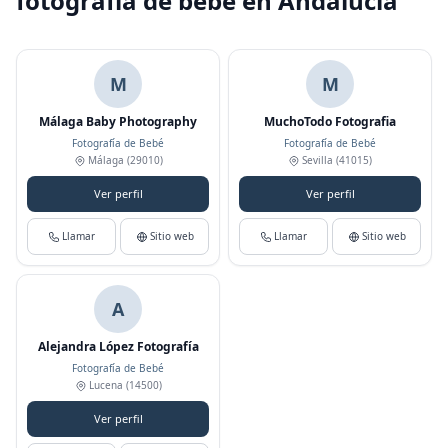
fotografía de bebé en Andalucía
M
M
Málaga Baby Photography
MuchoTodo Fotografia
Fotografía de Bebé
Fotografía de Bebé
Málaga
(29010)
Sevilla
(41015)
Ver perfil
Ver perfil
Llamar
Sitio web
Llamar
Sitio web
A
Alejandra López Fotografía
Fotografía de Bebé
Lucena
(14500)
Ver perfil