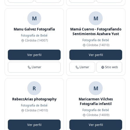
M
M
Manu Galvez Fotografía
Mamá Cuervo - Fotografiando
Sentimientos Azahara Yust
Fotografía de Bebé
Fotografía de Bebé
Córdoba
(14007)
Córdoba
(14010)
Ver perfil
Ver perfil
Llamar
Llamar
Sitio web
R
M
RebeccArias photography
Maricarmen Vilches
Fotografía infantil
Fotografía de Bebé
Fotografía de Bebé
Córdoba
(14010)
Córdoba
(14009)
Ver perfil
Ver perfil