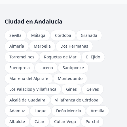
Ciudad en Andalucía
Sevilla
Málaga
Córdoba
Granada
Almería
Marbella
Dos Hermanas
Torremolinos
Roquetas de Mar
El Ejido
Fuengirola
Lucena
Santiponce
Mairena del Aljarafe
Montequinto
Los Palacios y Villafranca
Gines
Gelves
Alcalá de Guadaíra
Villafranca de Córdoba
Adamuz
Luque
Doña Mencía
Armilla
Albolote
Cájar
Cúllar Vega
Purchil