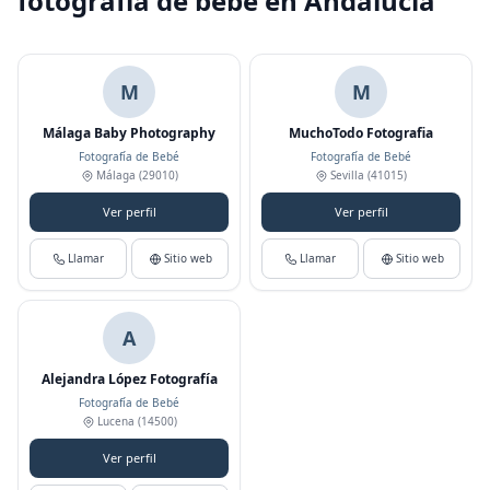
fotografía de bebé en Andalucía
M
M
Málaga Baby Photography
MuchoTodo Fotografia
Fotografía de Bebé
Fotografía de Bebé
Málaga
(29010)
Sevilla
(41015)
Ver perfil
Ver perfil
Llamar
Sitio web
Llamar
Sitio web
A
Alejandra López Fotografía
Fotografía de Bebé
Lucena
(14500)
Ver perfil