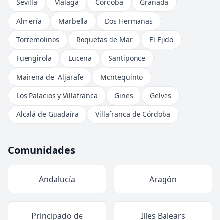
Sevilla
Málaga
Córdoba
Granada
Almería
Marbella
Dos Hermanas
Torremolinos
Roquetas de Mar
El Ejido
Fuengirola
Lucena
Santiponce
Mairena del Aljarafe
Montequinto
Los Palacios y Villafranca
Gines
Gelves
Alcalá de Guadaíra
Villafranca de Córdoba
Comunidades
Andalucía
Aragón
Principado de
Illes Balears