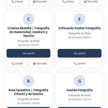
Llamar
Sitio web
Llamar
Sitio web
C
E
Cristina Abolafia | Fotografía
Enfocando Sueños Fotografía
de maternidad, newborn y
Fotografía de Bebé
familia
Granada
(18003)
Fotografía de Bebé
Armilla
(18100)
Ver perfil
Ver perfil
Llamar
Sitio web
Llamar
R
G
Rosa Spatafora | Fotografía
Gualda Fotografía
Infantil y de familia
Fotografía de Bebé
Fotografía de Bebé
Granada
(18015)
Granada
(18003)