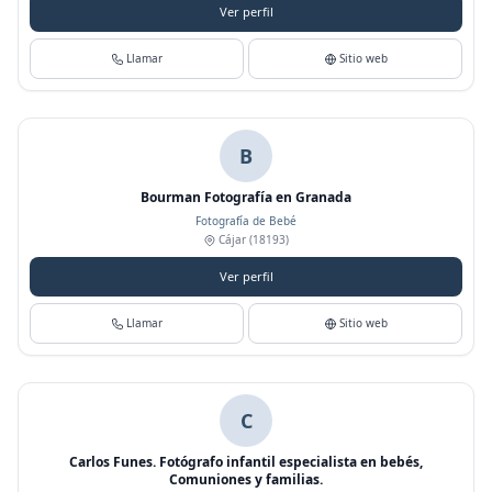
Ver perfil
Llamar
Sitio web
B
Bourman Fotografía en Granada
Fotografía de Bebé
Cájar
(18193)
Ver perfil
Llamar
Sitio web
C
Carlos Funes. Fotógrafo infantil especialista en bebés,
Comuniones y familias.