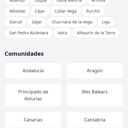
Adamuz
Luque
Doña Mencía
Armilla
Albolote
Cájar
Cúllar Vega
Purchil
Dúrcal
Gójar
Churriana de la Vega
Loja
San Pedro Alcántara
Adra
Alhaurín de la Torre
Comunidades
Andalucía
Aragón
Principado de
Illes Balears
Asturias
Canarias
Cantabria