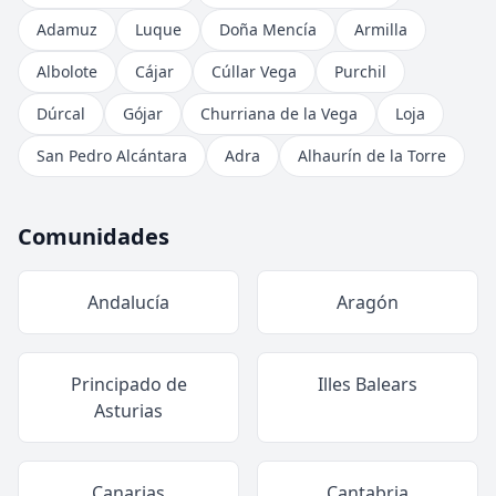
Adamuz
Luque
Doña Mencía
Armilla
Albolote
Cájar
Cúllar Vega
Purchil
Dúrcal
Gójar
Churriana de la Vega
Loja
San Pedro Alcántara
Adra
Alhaurín de la Torre
Comunidades
Andalucía
Aragón
Principado de
Illes Balears
Asturias
Canarias
Cantabria