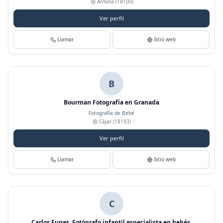
Armilla
(18100)
Ver perfil
Llamar
Sitio web
B
Bourman Fotografía en Granada
Fotografía de Bebé
Cájar
(18193)
Ver perfil
Llamar
Sitio web
C
Carlos Funes. Fotógrafo infantil especialista en bebés,