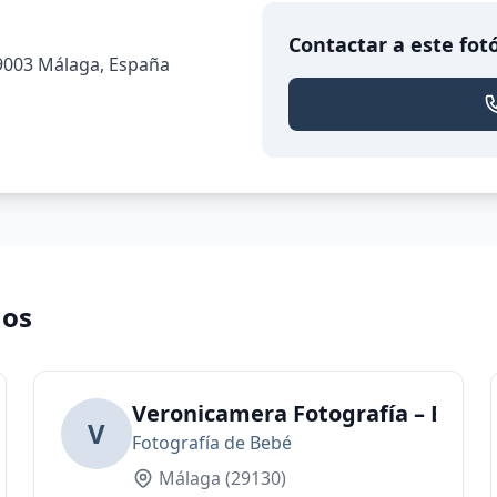
Contactar a este fot
 29003 Málaga, España
nos
til y Familiar en Malaga
Veronicamera Fotografía – Embar
V
Fotografía de Bebé
Málaga
(29130)