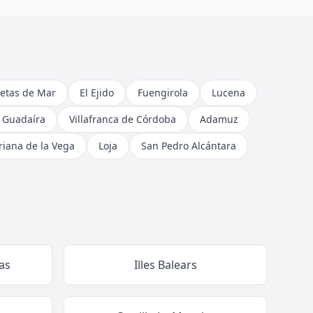
etas de Mar
El Ejido
Fuengirola
Lucena
e Guadaíra
Villafranca de Córdoba
Adamuz
riana de la Vega
Loja
San Pedro Alcántara
as
Illes Balears