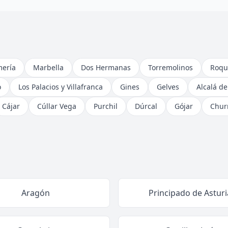
mería
Marbella
Dos Hermanas
Torremolinos
Roqu
o
Los Palacios y Villafranca
Gines
Gelves
Alcalá d
Cájar
Cúllar Vega
Purchil
Dúrcal
Gójar
Chur
Aragón
Principado de Asturi