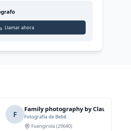
ógrafo
Llamar ahora
azo, Bebés y Comuniones en Málaga y Alhaurí
Family photography by Claudia Casti
F
Fotografía de Bebé
Fuengirola
(29640)