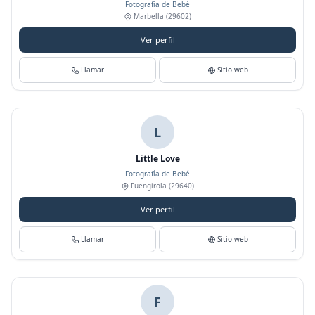
Fotografía de Bebé
Marbella
(29602)
Ver perfil
Llamar
Sitio web
L
Little Love
Fotografía de Bebé
Fuengirola
(29640)
Ver perfil
Llamar
Sitio web
F