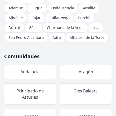
Adamuz
Luque
Doña Mencía
Armilla
Albolote
Cájar
Cúllar Vega
Purchil
Dúrcal
Gójar
Churriana de la Vega
Loja
San Pedro Alcántara
Adra
Alhaurín de la Torre
Comunidades
Andalucía
Aragón
Principado de
Illes Balears
Asturias