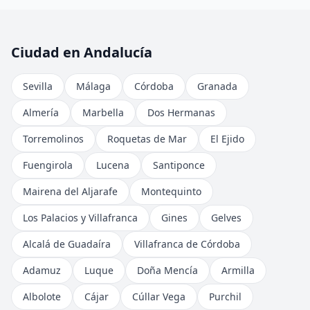
Ciudad en Andalucía
Sevilla
Málaga
Córdoba
Granada
Almería
Marbella
Dos Hermanas
Torremolinos
Roquetas de Mar
El Ejido
Fuengirola
Lucena
Santiponce
Mairena del Aljarafe
Montequinto
Los Palacios y Villafranca
Gines
Gelves
Alcalá de Guadaíra
Villafranca de Córdoba
Adamuz
Luque
Doña Mencía
Armilla
Albolote
Cájar
Cúllar Vega
Purchil