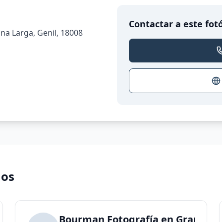
Contactar a este fot
na Larga, Genil, 18008
nos
a de maternidad, newborn y familia
Bourman Fotografía en Granada