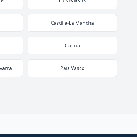
as
Illes Balears
Castilla-La Mancha
Galicia
varra
País Vasco