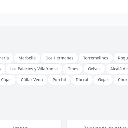
mería
Marbella
Dos Hermanas
Torremolinos
Roqu
o
Los Palacios y Villafranca
Gines
Gelves
Alcalá d
Cájar
Cúllar Vega
Purchil
Dúrcal
Gójar
Chur