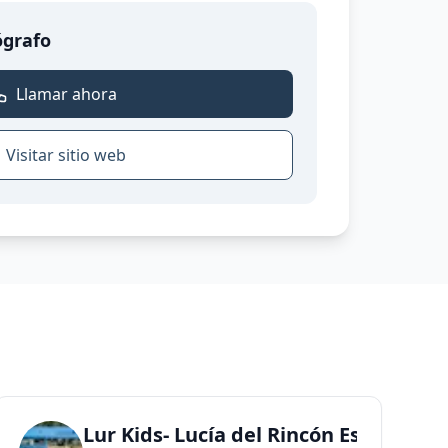
ógrafo
Llamar ahora
Visitar sitio web
 DISEÑO
Lur Kids- Lucía del Rincón Estudio |F