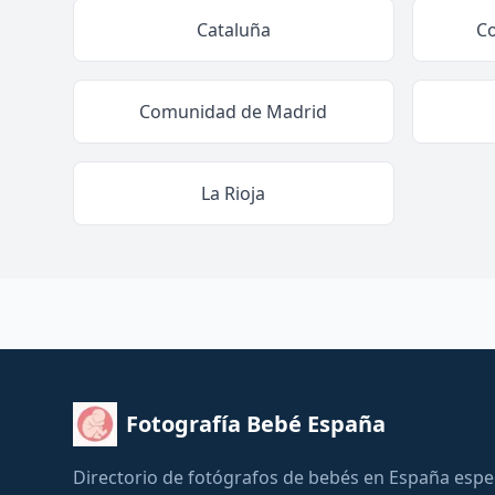
Cataluña
C
Comunidad de Madrid
La Rioja
Fotografía Bebé España
Directorio de fotógrafos de bebés en España espe