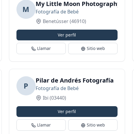
razo Valencia - Fotografía de comuniones Val
My Little Moon Photography Stu
M
Fotografía de Bebé
Benetússer
(46910)
Ver perfil
Llamar
Sitio web
Pilar de Andrés Fotografía
P
Fotografía de Bebé
Ibi
(03440)
Ver perfil
Llamar
Sitio web