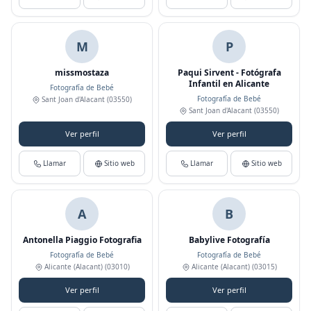
M
P
missmostaza
Paqui Sirvent - Fotógrafa
Infantil en Alicante
Fotografía de Bebé
Fotografía de Bebé
Sant Joan d'Alacant
(03550)
Sant Joan d'Alacant
(03550)
Ver perfil
Ver perfil
Llamar
Sitio web
Llamar
Sitio web
A
B
Antonella Piaggio Fotografia
Babylive Fotografía
Fotografía de Bebé
Fotografía de Bebé
Alicante (Alacant)
(03010)
Alicante (Alacant)
(03015)
Ver perfil
Ver perfil