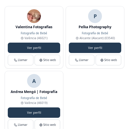
P
Valentina Fotografias
Pelka Photography
Fotografía de Bebé
Fotografía de Bebé
València
(46021)
Alicante (Alacant)
(03540)
Ver perfil
Ver perfil
Llamar
Sitio web
Llamar
Sitio web
A
Andrea Mengó | Fotografía
Fotografía de Bebé
València
(46019)
Ver perfil
Llamar
Sitio web