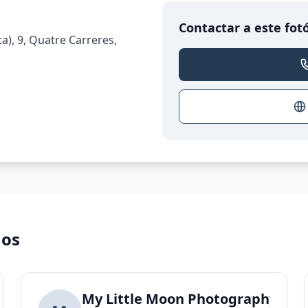
Contactar a este fot
ta), 9, Quatre Carreres,
nos
razo Valencia - Fotografía de comuniones Val
My Little Moon Photography Stu