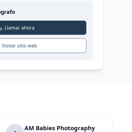
ógrafo
Llamar ahora
Visitar sitio web
..
en Nacidos - Sara Musicò
AM Babies Photography