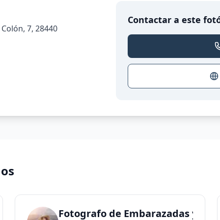
Contactar a este fot
l Colón, 7, 28440
nos
aula: Embarazo, recién nacido, bebés, familia.
Fotografo de Embarazadas y Reci