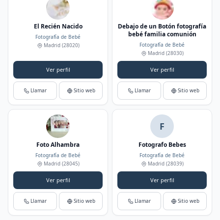
El Recién Nacido
Debajo de un Botón fotografía
bebé familia comunión
Fotografía de Bebé
Fotografía de Bebé
Madrid
(28020)
Madrid
(28030)
Ver perfil
Ver perfil
Llamar
Sitio web
Llamar
Sitio web
F
Foto Alhambra
Fotografo Bebes
Fotografía de Bebé
Fotografía de Bebé
Madrid
(28045)
Madrid
(28039)
Ver perfil
Ver perfil
Llamar
Sitio web
Llamar
Sitio web