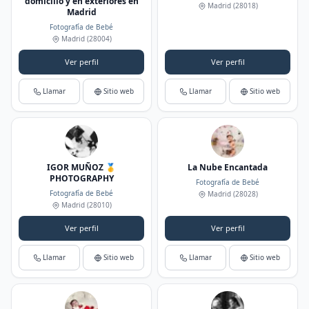
domicilio y en exteriores en
Madrid
(28018)
Madrid
Fotografía de Bebé
Madrid
(28004)
Ver perfil
Ver perfil
Llamar
Sitio web
Llamar
Sitio web
IGOR MUÑOZ 🥇
La Nube Encantada
PHOTOGRAPHY
Fotografía de Bebé
Fotografía de Bebé
Madrid
(28028)
Madrid
(28010)
Ver perfil
Ver perfil
Llamar
Sitio web
Llamar
Sitio web