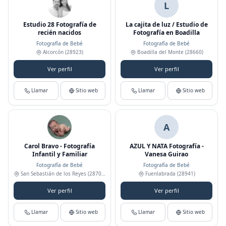
L
Estudio 28 Fotografía de
La cajita de luz / Estudio de
recién nacidos
Fotografía en Boadilla
Fotografía de Bebé
Fotografía de Bebé
Alcorcón
(28923)
Boadilla del Monte
(28660)
Ver perfil
Ver perfil
Llamar
Sitio web
Llamar
Sitio web
A
Carol Bravo - Fotografía
AZUL Y NATA Fotografía -
Infantil y Familiar
Vanesa Guirao
Fotografía de Bebé
Fotografía de Bebé
San Sebastián de los Reyes
(28703)
Fuenlabrada
(28941)
Ver perfil
Ver perfil
Llamar
Sitio web
Llamar
Sitio web