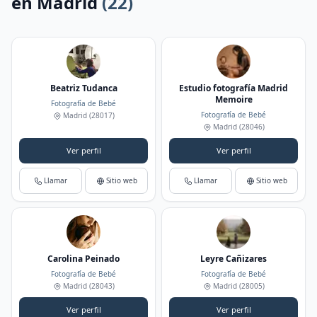
en Madrid
(22)
Beatriz Tudanca
Estudio fotografía Madrid
Memoire
Fotografía de Bebé
Fotografía de Bebé
Madrid
(28017)
Madrid
(28046)
Ver perfil
Ver perfil
Llamar
Sitio web
Llamar
Sitio web
Carolina Peinado
Leyre Cañizares
Fotografía de Bebé
Fotografía de Bebé
Madrid
(28043)
Madrid
(28005)
Ver perfil
Ver perfil