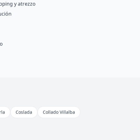
pping y atrezzo
ución
fo
rla
Coslada
Collado Villalba