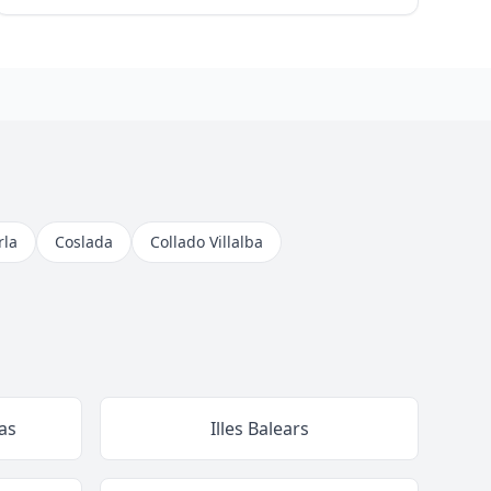
rla
Coslada
Collado Villalba
as
Illes Balears