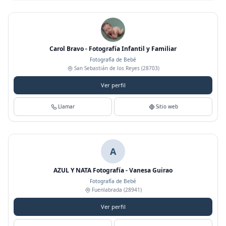
Carol Bravo - Fotografía Infantil y Familiar
Fotografía de Bebé
San Sebastián de los Reyes
(28703)
Ver perfil
Llamar
Sitio web
A
AZUL Y NATA Fotografía - Vanesa Guirao
Fotografía de Bebé
Fuenlabrada
(28941)
Ver perfil