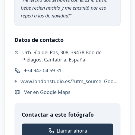
“
He hecho dos sesiones con ellos la de mi
bebe recien nacido y me encantó por eso
repetí a las de navidad!
”
Datos de contacto
Urb. Rìa del Pas, 308, 39478 Boo de
Piélagos, Cantabria, España
+34 942 04 69 31
www.londonstudio.es/?utm_source=Google%20My%20Business&utm_medium=Maps&utm_campaign=GMB
Ver en Google Maps
Contactar a este fotógrafo
Llamar ahora