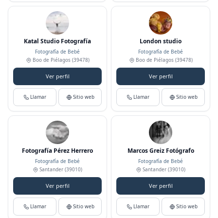
Katal Studio Fotografía
London studio
Fotografía de Bebé
Fotografía de Bebé
Boo de Piélagos
(39478)
Boo de Piélagos
(39478)
Ver perfil
Ver perfil
Llamar
Sitio web
Llamar
Sitio web
Fotografía Pérez Herrero
Marcos Greiz Fotógrafo
Fotografía de Bebé
Fotografía de Bebé
Santander
(39010)
Santander
(39010)
Ver perfil
Ver perfil
Llamar
Sitio web
Llamar
Sitio web