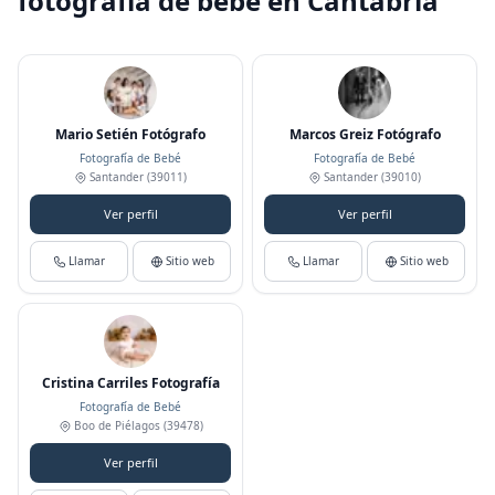
fotografía de bebé en Cantabria
Mario Setién Fotógrafo
Marcos Greiz Fotógrafo
Fotografía de Bebé
Fotografía de Bebé
Santander
(39011)
Santander
(39010)
Ver perfil
Ver perfil
Llamar
Sitio web
Llamar
Sitio web
Cristina Carriles Fotografía
Fotografía de Bebé
Boo de Piélagos
(39478)
Ver perfil