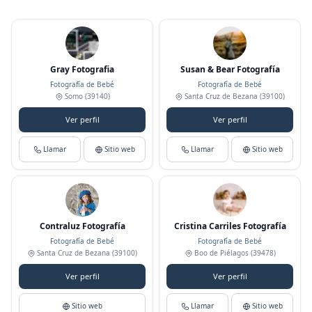
Gray Fotografia
Susan & Bear Fotografía
Fotografía de Bebé
Fotografía de Bebé
Somo
(39140)
Santa Cruz de Bezana
(39100)
Ver perfil
Ver perfil
Llamar
Sitio web
Llamar
Sitio web
Contraluz Fotografía
Cristina Carriles Fotografía
Fotografía de Bebé
Fotografía de Bebé
Santa Cruz de Bezana
(39100)
Boo de Piélagos
(39478)
Ver perfil
Ver perfil
Sitio web
Llamar
Sitio web