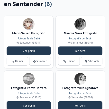
en Santander
(6)
Mario Setién Fotógrafo
Marcos Greiz Fotógrafo
Fotografía de Bebé
Fotografía de Bebé
Santander
(39011)
Santander
(39010)
Ver perfil
Ver perfil
Llamar
Sitio web
Llamar
Sitio web
Fotografía Pérez Herrero
Fotografa Yulia Ignatova
Fotografía de Bebé
Fotografía de Bebé
Santander
(39010)
Santander
(39006)
Ver perfil
Ver perfil