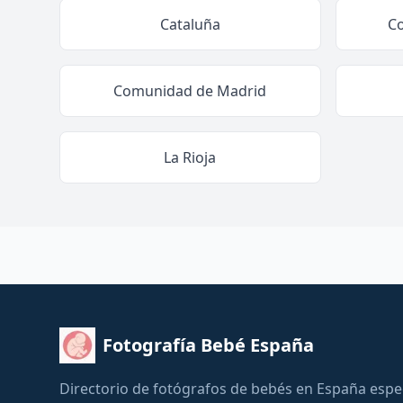
Cataluña
C
Comunidad de Madrid
La Rioja
Fotografía Bebé España
Directorio de fotógrafos de bebés en España espe