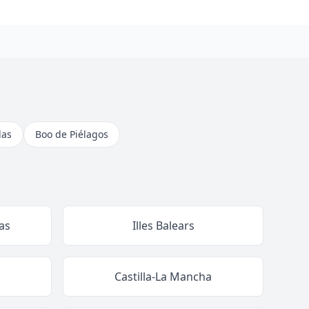
las
Boo de Piélagos
as
Illes Balears
Castilla-La Mancha