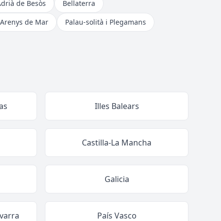
Adrià de Besòs
Bellaterra
Arenys de Mar
Palau-solità i Plegamans
as
Illes Balears
Castilla-La Mancha
Galicia
varra
País Vasco