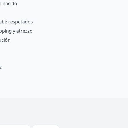
n nacido
bebé respetados
pping y atrezzo
ución
fo