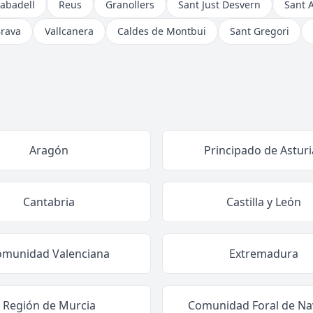
abadell
Reus
Granollers
Sant Just Desvern
Sant 
Brava
Vallcanera
Caldes de Montbui
Sant Gregori
Aragón
Principado de Asturi
Cantabria
Castilla y León
omunidad Valenciana
Extremadura
Región de Murcia
Comunidad Foral de Na