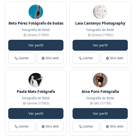
Beto Pérez Fotógrafo de bodas
Laia Cantenys Photography
Fotografía de Bebé
Fotografía de Bebé
Girona
(17005)
Girona
(17002)
Ver perfil
Ver perfil
Llamar
Sitio web
Llamar
Sitio web
Paola Mats Fotògrafa
Aina Pons Fotografia
Fotografía de Bebé
Fotografía de Bebé
Gerona
(17002)
Salt
(17190)
Ver perfil
Ver perfil
Llamar
Sitio web
Llamar
Sitio web